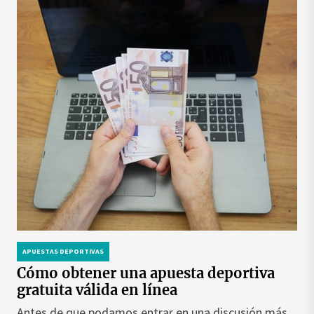
APUESTAS DEPORTIVAS
Cómo obtener una apuesta deportiva
gratuita válida en línea
Antes de que podamos entrar en una discusión más