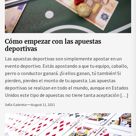
Cómo empezar con las apuestas
deportivas
Las apuestas deportivas son simplemente apostar en un
evento deportivo. Estás apostando a que tu equipo, caballo,
perro o conductor ganará. ¡Si ellos ganan, tú también! Si
pierden, pierdes el monto de tu apuesta. Las apuestas
deportivas se realizan en todo el mundo, aunque en Estados
Unidos este tipo de apuestas no tiene tanta aceptación […]
Sofía Gabriela
August 11, 2021