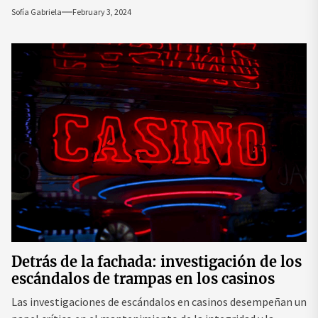
Sofía Gabriela
February 3, 2024
Detrás de la fachada: investigación de los
escándalos de trampas en los casinos
Las investigaciones de escándalos en casinos desempeñan un