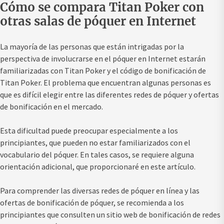
Cómo se compara Titan Poker con
otras salas de póquer en Internet
La mayoría de las personas que están intrigadas por la
perspectiva de involucrarse en el póquer en Internet estarán
familiarizadas con Titan Poker y el código de bonificación de
Titan Poker. El problema que encuentran algunas personas es
que es difícil elegir entre las diferentes redes de póquer y ofertas
de bonificación en el mercado.
Esta dificultad puede preocupar especialmente a los
principiantes, que pueden no estar familiarizados con el
vocabulario del póquer. En tales casos, se requiere alguna
orientación adicional, que proporcionaré en este artículo.
Para comprender las diversas redes de póquer en línea y las
ofertas de bonificación de póquer, se recomienda a los
principiantes que consulten un sitio web de bonificación de redes