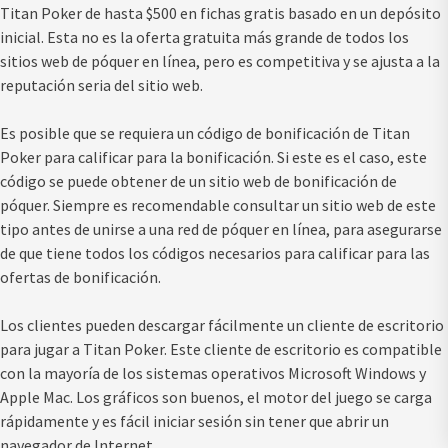
Titan Poker de hasta $500 en fichas gratis basado en un depósito
inicial. Esta no es la oferta gratuita más grande de todos los
sitios web de póquer en línea, pero es competitiva y se ajusta a la
reputación seria del sitio web.
Es posible que se requiera un código de bonificación de Titan
Poker para calificar para la bonificación. Si este es el caso, este
código se puede obtener de un sitio web de bonificación de
póquer. Siempre es recomendable consultar un sitio web de este
tipo antes de unirse a una red de póquer en línea, para asegurarse
de que tiene todos los códigos necesarios para calificar para las
ofertas de bonificación.
Los clientes pueden descargar fácilmente un cliente de escritorio
para jugar a Titan Poker. Este cliente de escritorio es compatible
con la mayoría de los sistemas operativos Microsoft Windows y
Apple Mac. Los gráficos son buenos, el motor del juego se carga
rápidamente y es fácil iniciar sesión sin tener que abrir un
navegador de Internet.