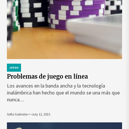
JUEGO
Problemas de juego en línea
Los avances en la banda ancha y la tecnología
inalámbrica han hecho que el mundo se una más que
nunca....
Sofía Gabriela
July 12, 2021