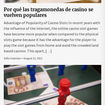
Por qué las tragamonedas de casino se
vuelven populares
Advantage of Popularity of Casino Slots In recent years with
the influence of the internet, the online casino slot games
have become more popular when compared to the physical
slots game because it has the advantage for the player to
play the slot games from home and avoid the crowded land
based casinos. This apart, […]
Sofía Gabriela
August 12, 2021