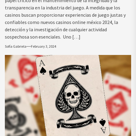
papel crítico en el mantenimiento de la integridad y la
transparencia en la industria del juego. A medida que los
casinos buscan proporcionar experiencias de juego justas y
confiables como nuevos casinos online méxico 2024, la
detección y la investigación de cualquier actividad
sospechosa son esenciales. Uno […]
Sofía Gabriela
February 3, 2024