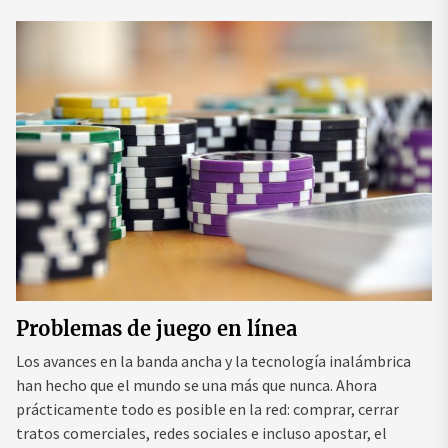
Problemas de juego en línea
Los avances en la banda ancha y la tecnología inalámbrica
han hecho que el mundo se una más que nunca. Ahora
prácticamente todo es posible en la red: comprar, cerrar
tratos comerciales, redes sociales e incluso apostar, el