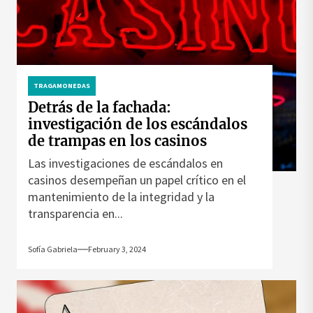
TRAGAMONEDAS
Detrás de la fachada:
investigación de los escándalos
de trampas en los casinos
Las investigaciones de escándalos en
casinos desempeñan un papel crítico en el
mantenimiento de la integridad y la
transparencia en...
Sofía Gabriela
February 3, 2024