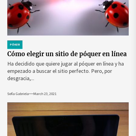
PÓKER
Cómo elegir un sitio de póquer en línea
Ha decidido que quiere jugar al póquer en línea y ha
empezado a buscar el sitio perfecto. Pero, por
desgracia,...
Sofía Gabriela
March 23, 2021