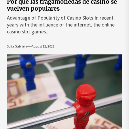
Por qué las tragamonedas de casino se
vuelven populares
Advantage of Popularity of Casino Slots In recent
years with the influence of the internet, the online
casino slot games...
Sofía Gabriela
August 12, 2021