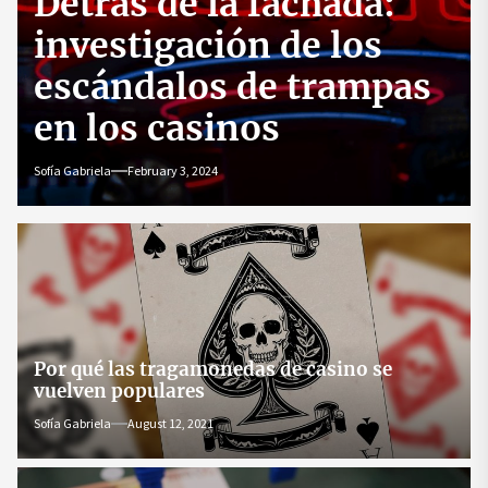
Detrás de la fachada:
investigación de los
escándalos de trampas
en los casinos
Sofía Gabriela
February 3, 2024
Por qué las tragamonedas de casino se
vuelven populares
Sofía Gabriela
August 12, 2021