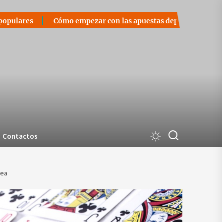
lares
Cómo empezar con las apuestas deportivas
Cómo
as
puestas.
Contactos
nea