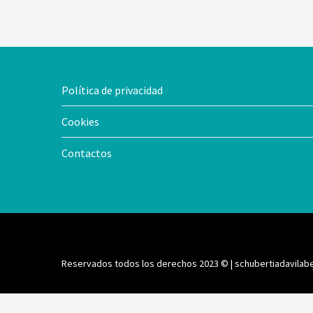
Política de privacidad
Cookies
Contactos
Reservados todos los derechos 2023 © | schubertiadavilabe