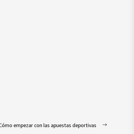
Cómo empezar con las apuestas deportivas
Next