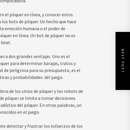
 computadora.
n el póquer en línea, y conocer estos
 los bots de póquer. Un hecho que hace
e la emoción humana o el poder de
quer en línea. Un bot de póquer no es
 beat.
NEXT POST
an a dos grandes ventajas. Uno es el
quer para determinar barajas, tratos y
l de peligrosa para su presupuesto, es el
cas y probabilidades. del juego.
ra de los sitios de póquer y los robots de
e póquer se limita a tomar decisiones
adístico del póquer. En otras palabras, un
nocidos en el juego.
te detectar y frustrar los esfuerzos de los