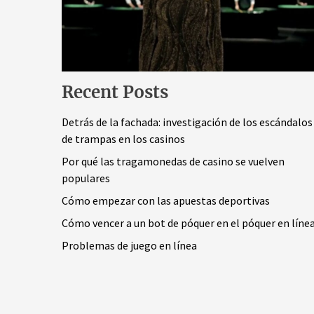
Recent Posts
Detrás de la fachada: investigación de los escándalos
de trampas en los casinos
Por qué las tragamonedas de casino se vuelven
populares
Cómo empezar con las apuestas deportivas
Cómo vencer a un bot de póquer en el póquer en líne
Problemas de juego en línea